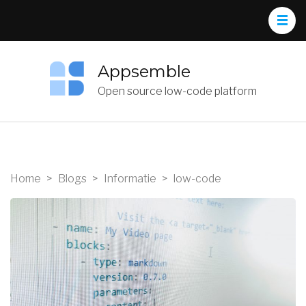
Appsemble
Open source low-code platform
Home
>
Blogs
>
Informatie
>
low-code