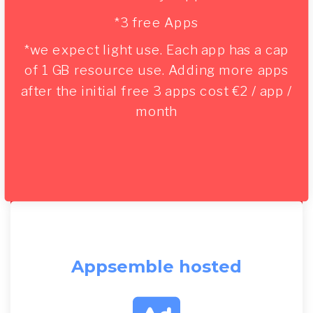
*3 free Apps
*we expect light use. Each app has a cap
of 1 GB resource use. Adding more apps
after the initial free 3 apps cost €2 / app /
month
Appsemble hosted