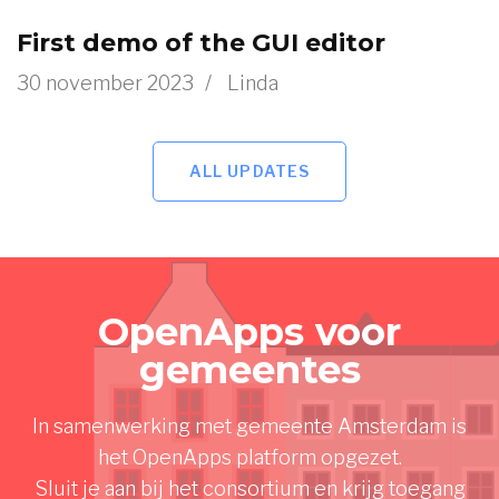
First demo of the GUI editor
30 november 2023
/
Linda
ALL UPDATES
OpenApps voor
gemeentes
In samenwerking met gemeente Amsterdam is
het OpenApps platform opgezet.
Sluit je aan bij het consortium en krijg toegang