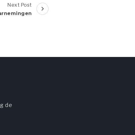
Next Post
arnemingen
ng de