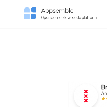
Appsemble
Open source low-code platform