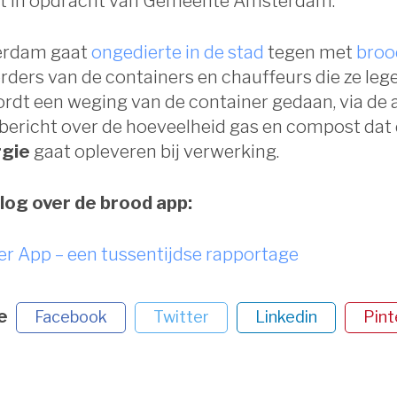
kt in opdracht van Gemeente Amsterdam.
rdam gaat
ongedierte in de stad
tegen met
broo
rders van de containers en chauffeurs die ze leg
dt een weging van de container gedaan, via de a
 bericht over de hoeveelheid gas en compost dat
rgie
gaat opleveren bij verwerking.
log over de brood app:
r App – een tussentijdse rapportage
e
Facebook
Twitter
Linkedin
Pint