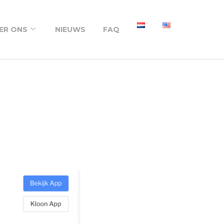
ER ONS
NIEUWS
FAQ
ver ons
nze werkwijze
ortfolio