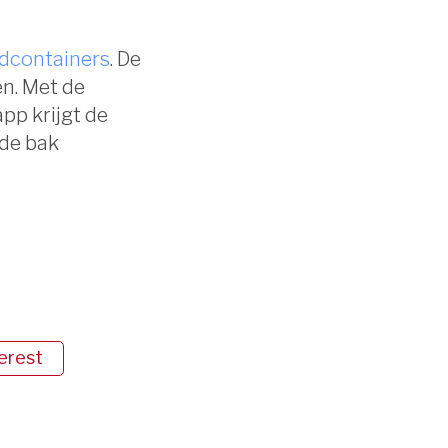
dcontainers
. De
en. Met de
pp krijgt de
 de bak
erest