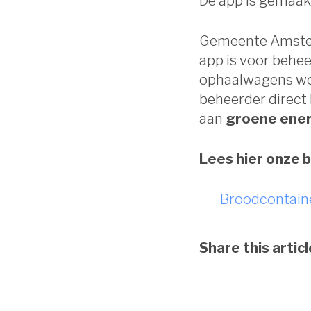
De app is gemaa
Gemeente Amste
app is voor behee
ophaalwagens wor
beheerder direct
aan
groene ene
Lees hier onze b
Broodcontaine
Share this articl