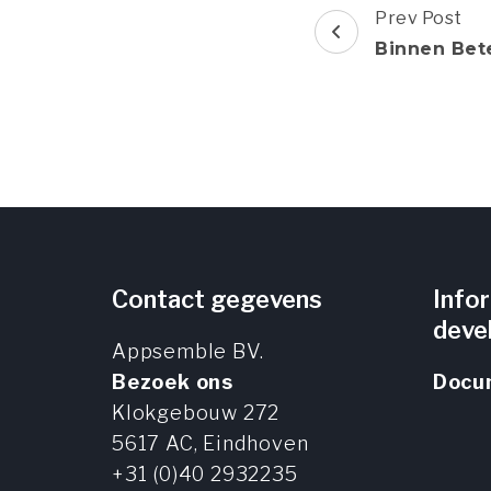
Post
Prev Post
Navigation
Binnen Bet
Contact gegevens
Info
deve
Appsemble BV.
Bezoek ons
Docu
Klokgebouw 272
5617 AC,
Eindhoven
+31 (0)40 2932235