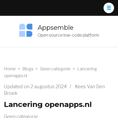
Appsemble
Open source low-code platform
Home
>
Blogs
>
Geen categorie
>
Lancering
openapps.nl
Updated on
2 augustus 2024
/
Kees Van Den
Broek
Lancering openapps.nl
Geen categorie