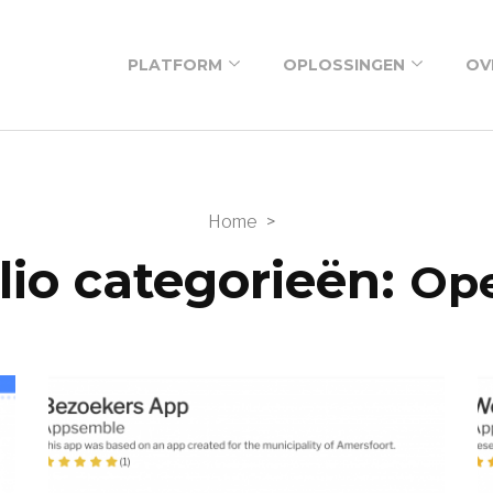
PLATFORM
OPLOSSINGEN
OV
Low-code platform
Appsemble voor
O
gemeenten
Low-code
O
bouwblokken
Low-code voor
Home
>
P
ondernemers
Low code
lio categorieën:
Op
workshop
Prijzen
Tutorials
Inschrijving
nieuwsbrief