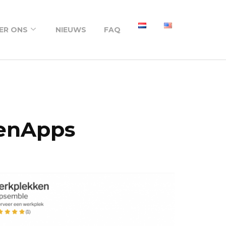
ER ONS
NIEUWS
FAQ
ver ons
nze werkwijze
ortfolio
enApps