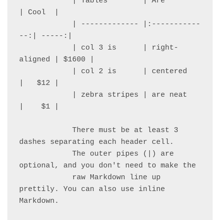
            | Tables        | Are           
| Cool  |

            | ------------- |:-----------
--:| -----:|

            | col 3 is      | right-
aligned | $1600 |

            | col 2 is      | centered      
|   $12 |

            | zebra stripes | are neat      
|    $1 |

            There must be at least 3 
dashes separating each header cell.

            The outer pipes (|) are 
optional, and you don't need to make the 

            raw Markdown line up 
prettily. You can also use inline 
Markdown.
