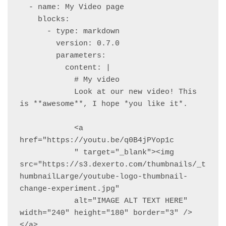
  - name: My Video page

    blocks:

      - type: markdown

        version: 0.7.0

        parameters:

          content: |

            # My video

            Look at our new video! This 
is **awesome**, I hope *you like it*.

            <a 
href="https://youtu.be/q0B4jPYop1c

            " target="_blank"><img 
src="https://s3.dexerto.com/thumbnails/_t
humbnailLarge/youtube-logo-thumbnail-
change-experiment.jpg" 

            alt="IMAGE ALT TEXT HERE" 
width="240" height="180" border="3" />
</a>
