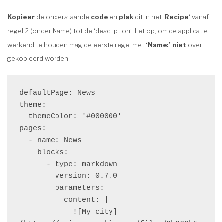
Kopieer
de onderstaande
code
en
plak
dit in het ‘
Recipe
‘ vanaf
regel 2 (onder Name) tot de ‘description’. Let op, om de applicatie
werkend te houden mag de eerste regel met
‘Name:’ niet
over
gekopieerd worden.
defaultPage: News

theme:

  themeColor: '#000000'

pages:

  - name: News

    blocks:

      - type: markdown

        version: 0.7.0

        parameters:

          content: |

            ![My city]