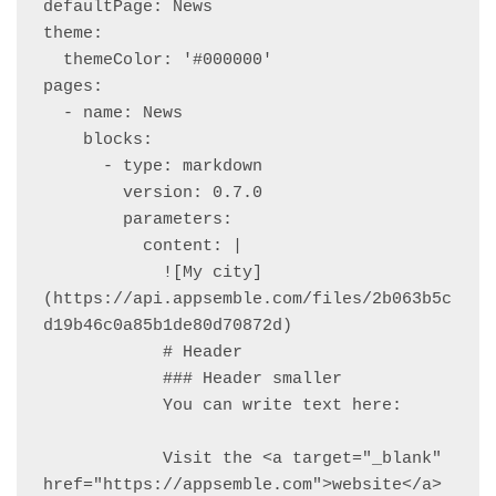
defaultPage: News

theme:

  themeColor: '#000000'

pages:

  - name: News

    blocks:

      - type: markdown

        version: 0.7.0

        parameters:

          content: |

            ![My city]
(https://api.appsemble.com/files/2b063b5c
d19b46c0a85b1de80d70872d)

            # Header

            ### Header smaller

            You can write text here:

            Visit the <a target="_blank" 
href="https://appsemble.com">website</a>
