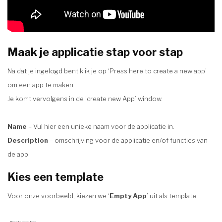
Maak je applicatie stap voor stap
Na dat je ingelogd bent klik je op ‘Press here to create a new app’
om een app te maken.
Je komt vervolgens in de ‘create new App’ window.
Name
– Vul hier een unieke naam voor de applicatie in.
Description
– omschrijving voor de applicatie en/of functies van
de app.
Kies een template
Voor onze voorbeeld, kiezen we ‘
Empty App
’ uit als template.