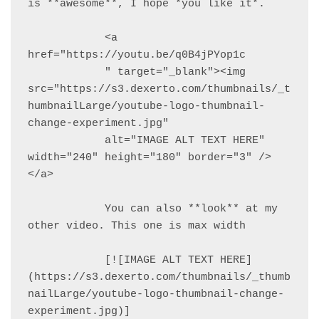
is **awesome**, I hope *you like it*.

            <a 
href="https://youtu.be/q0B4jPYop1c

            " target="_blank"><img 
src="https://s3.dexerto.com/thumbnails/_t
humbnailLarge/youtube-logo-thumbnail-
change-experiment.jpg" 

            alt="IMAGE ALT TEXT HERE" 
width="240" height="180" border="3" />
</a>

            You can also **look** at my 
other video. This one is max width

            [![IMAGE ALT TEXT HERE]
(https://s3.dexerto.com/thumbnails/_thumb
nailLarge/youtube-logo-thumbnail-change-
experiment.jpg)]