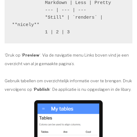
            Markdown | Less | Pretty

            --- | --- | ---

            *Still* | `renders` | 
**nicely**

            1 | 2 | 3
‘Druk op ‘
Preview
‘. Via de navigatie menu Links boven vind je een
overzicht van al je gemaakte pagina’s.
Gebruik tabellen om overzichtelijk informatie over te brengen. Druk
vervolgens op ‘
Publish
‘. De applicatie is nu opgeslagen in de libary.