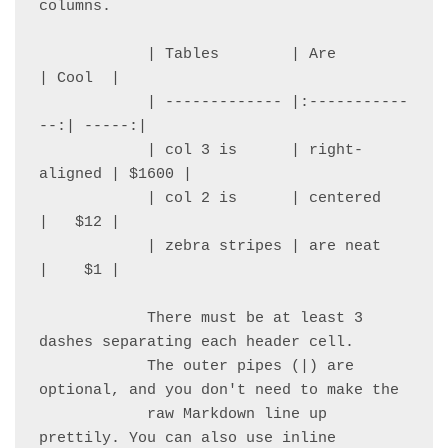
columns.

            | Tables        | Are           
| Cool  |

            | ------------- |:-----------
--:| -----:|

            | col 3 is      | right-
aligned | $1600 |

            | col 2 is      | centered      
|   $12 |

            | zebra stripes | are neat      
|    $1 |

            There must be at least 3 
dashes separating each header cell.

            The outer pipes (|) are 
optional, and you don't need to make the 

            raw Markdown line up 
prettily. You can also use inline 