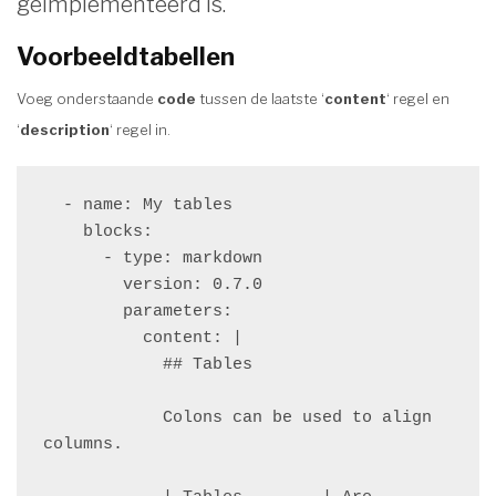
geimplementeerd is.
Voorbeeldtabellen
Voeg onderstaande
code
tussen de laatste ‘
content
‘ regel en
‘
description
‘ regel in.
  - name: My tables

    blocks:

      - type: markdown

        version: 0.7.0

        parameters:

          content: |

            ## Tables

            Colons can be used to align 
columns.
