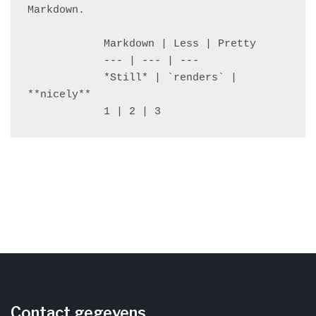
Markdown.

            Markdown | Less | Pretty

            --- | --- | ---

            *Still* | `renders` | 
**nicely**

            1 | 2 | 3
Contact gegevens