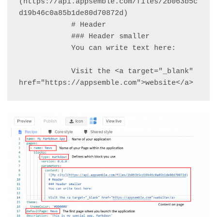
(https://api.appsemble.com/files/2b063b5c
d19b46c0a85b1de80d70872d)

            # Header

            ### Header smaller

            You can write text here:

            Visit the <a target="_blank" 
href="https://appsemble.com">website</a>