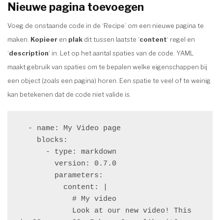
Nieuwe pagina toevoegen
Voeg de onstaande code in de ‘Recipe’ om een nieuwe pagina te
maken.
Kopieer
en
plak
dit tussen laatste ‘
content
‘ regel en
‘
description
‘ in. Let op het aantal spaties van de code. YAML
maakt gebruik van spaties om te bepalen welke eigenschappen bij
een object (zoals een pagina) horen. Een spatie te veel of te weinig
kan betekenen dat de code niet valide is.
  - name: My Video page

    blocks:

      - type: markdown

        version: 0.7.0

        parameters:

          content: |

            # My video

            Look at our new video! This 