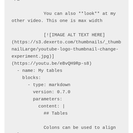
            You can also **look** at my 
other video. This one is max width

            [![IMAGE ALT TEXT HERE]
(https://s3.dexerto.com/thumbnails/_thumb
nailLarge/youtube-logo-thumbnail-change-
experiment.jpg)]
(https://youtu.be/eBvQH9Rp-s8)

  - name: My tables

    blocks:

      - type: markdown

        version: 0.7.0

        parameters:

          content: |

            ## Tables

            Colons can be used to align 