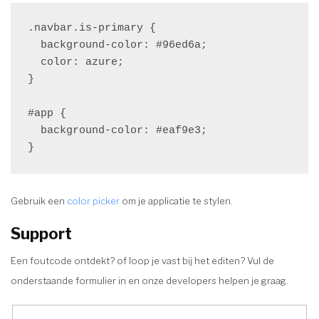
.navbar.is-primary {

  background-color: #96ed6a;

  color: azure;

}

#app {

  background-color: #eaf9e3;

}
Gebruik een
color picker
om je applicatie te stylen.
Support
Een foutcode ontdekt? of loop je vast bij het editen? Vul de
onderstaande formulier in en onze developers helpen je graag.